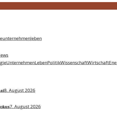
ie
unternehmen
leben
News
gie
Unternehmen
Leben
Politik
Wissenschaft
Wirtschaft
Ene
8. August 2026
ai
7. August 2026
Fokus