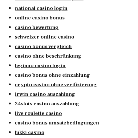
national casino login
online casino bonus
casino bewertung
schweizer online casino
casino bonus vergleich
casino ohne beschränkung
legiano casino login
casino bonus ohne einzahlung
crypto casino ohne verifizierung
irwin casino auszahlung
24slots casino auszahlung
live roulette casino
casino bonus umsatzbedingungen
lukki casino