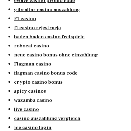
evolve casino promo code
gibraltar casino auszahlung
F1 casino
f1 casino rejestracja
baden baden casino freispiele
robocat casino
neue casino bonus ohne einzahlung
Flagman casino
flagman casino bonus code
crypto casino bonus
spicy casinos
wazamba casino
live casino
casino auszahlung vergleich
ice casino login