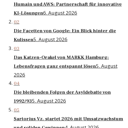
Humain und AWS: Partnerschaft für innovative
6. August 2026
KI-Lösungen
02
Die Facetten von Google: Ein Blick hinter die
5. August 2026
Kulissen
03
Das Katzen-Orakel von MARKK Hamburg:
5. August
Lebensfragen ganz entspannt lösen
2026
04
Die bleibenden Folgen der Asyldebatte von
5. August 2026
1992/93
05
Sartorius Vz. startet 2026 mit Umsatzwachstum
4. August 2026
und soliden Gewinnen