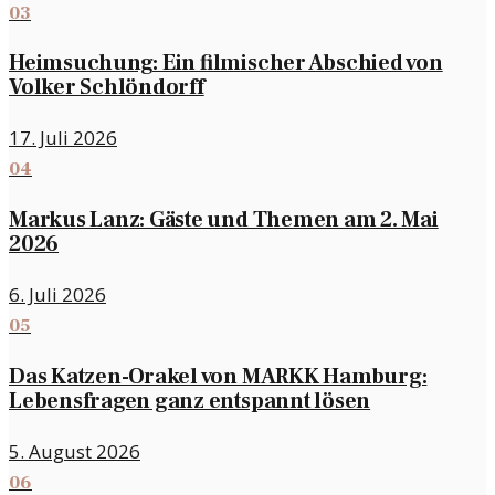
03
Heimsuchung: Ein filmischer Abschied von
Volker Schlöndorff
17. Juli 2026
04
Markus Lanz: Gäste und Themen am 2. Mai
2026
6. Juli 2026
05
Das Katzen-Orakel von MARKK Hamburg:
Lebensfragen ganz entspannt lösen
5. August 2026
06