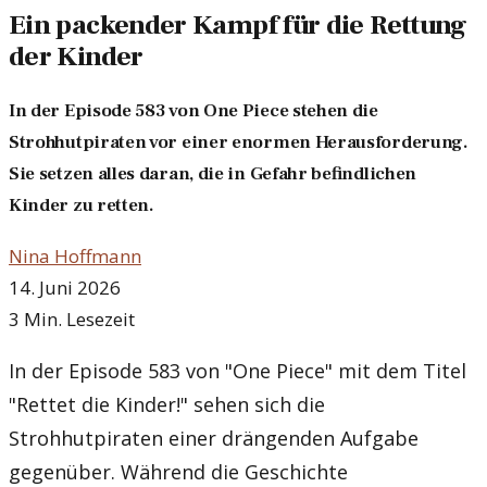
Ein packender Kampf für die Rettung
der Kinder
In der Episode 583 von One Piece stehen die
Strohhutpiraten vor einer enormen Herausforderung.
Sie setzen alles daran, die in Gefahr befindlichen
Kinder zu retten.
Nina Hoffmann
14. Juni 2026
3 Min. Lesezeit
In der Episode 583 von "One Piece" mit dem Titel
"Rettet die Kinder!" sehen sich die
Strohhutpiraten einer drängenden Aufgabe
gegenüber. Während die Geschichte