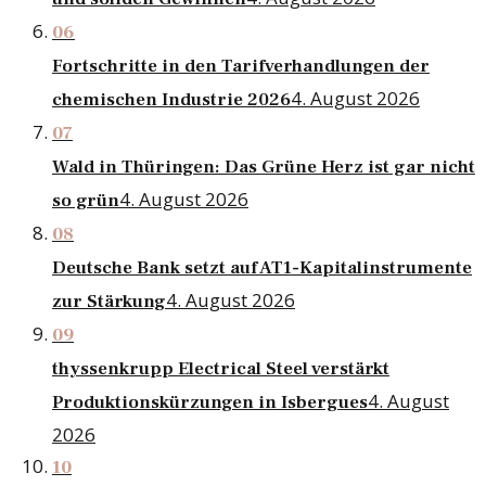
06
Fortschritte in den Tarifverhandlungen der
4. August 2026
chemischen Industrie 2026
07
Wald in Thüringen: Das Grüne Herz ist gar nicht
4. August 2026
so grün
08
Deutsche Bank setzt auf AT1-Kapitalinstrumente
4. August 2026
zur Stärkung
09
thyssenkrupp Electrical Steel verstärkt
4. August
Produktionskürzungen in Isbergues
2026
10