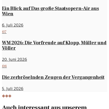
Ein Blick auf Das große Staatsopern-Air aus
Wien
6. Juli 2026
07
WM 2026: Die Vorfreude auf Klopp, Müller und
Völler
20. Juni 2026
08
Die zerbröselnden Zeugen der Vergangenheit
5. Juli 2026
◆◆◆
Auch interessant aus unserem