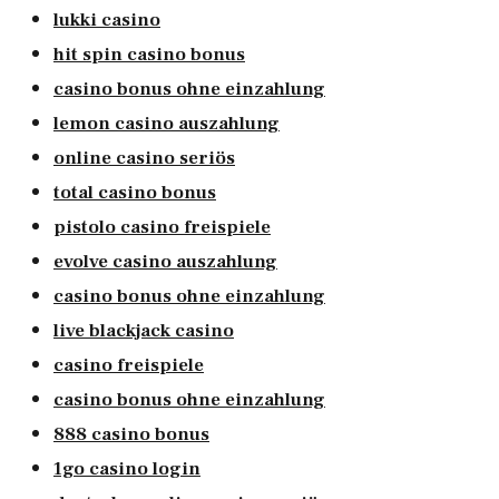
lukki casino
hit spin casino bonus
casino bonus ohne einzahlung
lemon casino auszahlung
online casino seriös
total casino bonus
pistolo casino freispiele
evolve casino auszahlung
casino bonus ohne einzahlung
live blackjack casino
casino freispiele
casino bonus ohne einzahlung
888 casino bonus
1go casino login