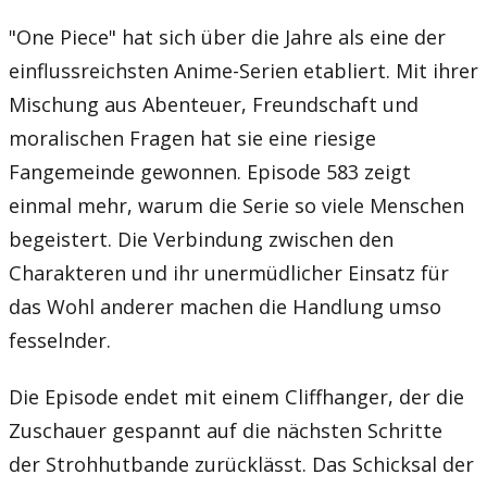
"One Piece" hat sich über die Jahre als eine der
einflussreichsten Anime-Serien etabliert. Mit ihrer
Mischung aus Abenteuer, Freundschaft und
moralischen Fragen hat sie eine riesige
Fangemeinde gewonnen. Episode 583 zeigt
einmal mehr, warum die Serie so viele Menschen
begeistert. Die Verbindung zwischen den
Charakteren und ihr unermüdlicher Einsatz für
das Wohl anderer machen die Handlung umso
fesselnder.
Die Episode endet mit einem Cliffhanger, der die
Zuschauer gespannt auf die nächsten Schritte
der Strohhutbande zurücklässt. Das Schicksal der