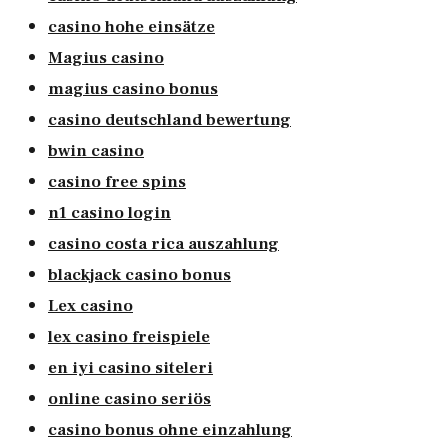
casino hohe einsätze
Magius casino
magius casino bonus
casino deutschland bewertung
bwin casino
casino free spins
n1 casino login
casino costa rica auszahlung
blackjack casino bonus
Lex casino
lex casino freispiele
en iyi casino siteleri
online casino seriös
casino bonus ohne einzahlung