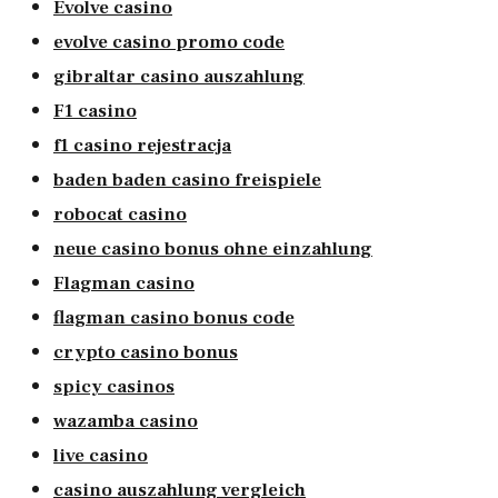
Evolve casino
evolve casino promo code
gibraltar casino auszahlung
F1 casino
f1 casino rejestracja
baden baden casino freispiele
robocat casino
neue casino bonus ohne einzahlung
Flagman casino
flagman casino bonus code
crypto casino bonus
spicy casinos
wazamba casino
live casino
casino auszahlung vergleich