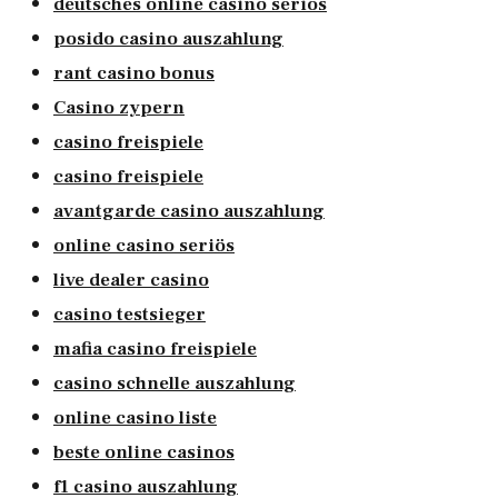
deutsches online casino seriös
posido casino auszahlung
rant casino bonus
Casino zypern
casino freispiele
casino freispiele
avantgarde casino auszahlung
online casino seriös
live dealer casino
casino testsieger
mafia casino freispiele
casino schnelle auszahlung
online casino liste
beste online casinos
f1 casino auszahlung