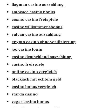
flagman casino auszahlung
smokace casino bonus
cosmo casino freispiele
casino willkommensbonus
vulcan casino auszahlung
crypto casino ohne verifizierung
joo casino login
casino deutschland auszahlung
casino freispiele
online casino vergleich
blackjack mit echtem geld
casino bonus vergleich
starda casino
vegas casino bonus