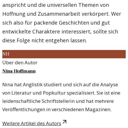
anspricht und die universellen Themen von
Hoffnung und Zusammenarbeit verkörpert. Wer
sich also für packende Geschichten und gut
entwickelte Charaktere interessiert, sollte sich
diese Folge nicht entgehen lassen.
NH
Über den Autor
Nina Hoffmann
Nina hat Anglistik studiert und sich auf die Analyse
von Literatur und Popkultur spezialisiert. Sie ist eine
leidenschaftliche Schriftstellerin und hat mehrere
Veröffentlichungen in verschiedenen Magazinen.
Weitere Artikel des Autors