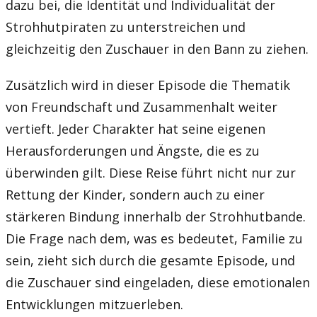
dazu bei, die Identität und Individualität der
Strohhutpiraten zu unterstreichen und
gleichzeitig den Zuschauer in den Bann zu ziehen.
Zusätzlich wird in dieser Episode die Thematik
von Freundschaft und Zusammenhalt weiter
vertieft. Jeder Charakter hat seine eigenen
Herausforderungen und Ängste, die es zu
überwinden gilt. Diese Reise führt nicht nur zur
Rettung der Kinder, sondern auch zu einer
stärkeren Bindung innerhalb der Strohhutbande.
Die Frage nach dem, was es bedeutet, Familie zu
sein, zieht sich durch die gesamte Episode, und
die Zuschauer sind eingeladen, diese emotionalen
Entwicklungen mitzuerleben.