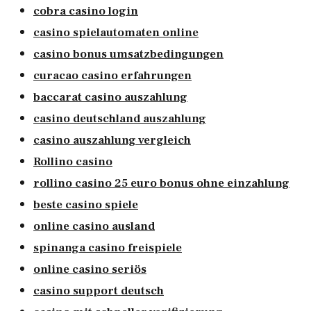
cobra casino login
casino spielautomaten online
casino bonus umsatzbedingungen
curacao casino erfahrungen
baccarat casino auszahlung
casino deutschland auszahlung
casino auszahlung vergleich
Rollino casino
rollino casino 25 euro bonus ohne einzahlung
beste casino spiele
online casino ausland
spinanga casino freispiele
online casino seriös
casino support deutsch