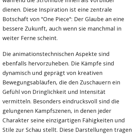
dienen. Diese Inspiration ist eine zentrale
Botschaft von "One Piece": Der Glaube an eine
bessere Zukunft, auch wenn sie manchmal in
weiter Ferne scheint.
Die animationstechnischen Aspekte sind
ebenfalls hervorzuheben. Die Kämpfe sind
dynamisch und geprägt von kreativen
Bewegungsabläufen, die den Zuschauern ein
Gefühl von Dringlichkeit und Intensität
vermitteln. Besonders eindrucksvoll sind die
gelungenen Kampfszenen, in denen jeder
Charakter seine einzigartigen Fähigkeiten und
Stile zur Schau stellt. Diese Darstellungen tragen