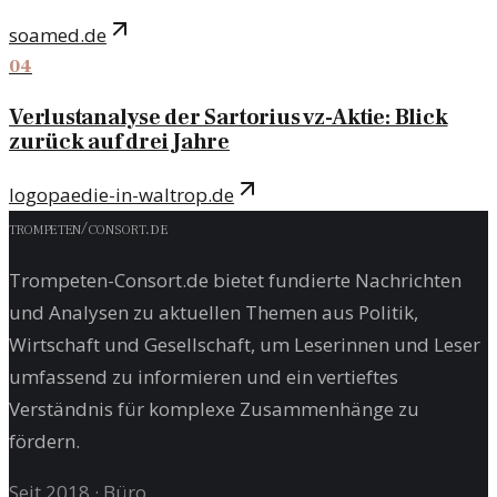
soamed.de
04
Verlustanalyse der Sartorius vz-Aktie: Blick
zurück auf drei Jahre
logopaedie-in-waltrop.de
trompeten
/
consort
.
de
Trompeten-Consort.de bietet fundierte Nachrichten
und Analysen zu aktuellen Themen aus Politik,
Wirtschaft und Gesellschaft, um Leserinnen und Leser
umfassend zu informieren und ein vertieftes
Verständnis für komplexe Zusammenhänge zu
fördern.
Seit 2018
·
Büro