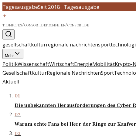
Tagesausgabe
Seit 2018
·
Tagesausgabe
✦
trompeten
/
consort
.
de
trompeten
/
consort
.
de
gesellschaft
kultur
regionale nachrichten
sport
technolog
Mehr
Politik
Wissenschaft
Wirtschaft
Energie
Mobilität
Krypto-
Gesellschaft
Kultur
Regionale Nachrichten
Sport
Technolo
Aktuell
01
Die unbekannten Herausforderungen des Cyber Re
02
Warum echte Fans bei Herr der Ringe zur Kaufvers
03