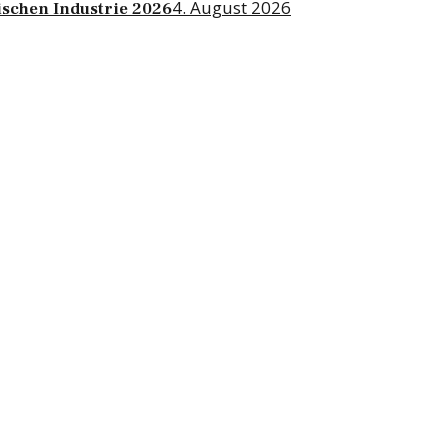
4. August 2026
ischen Industrie 2026