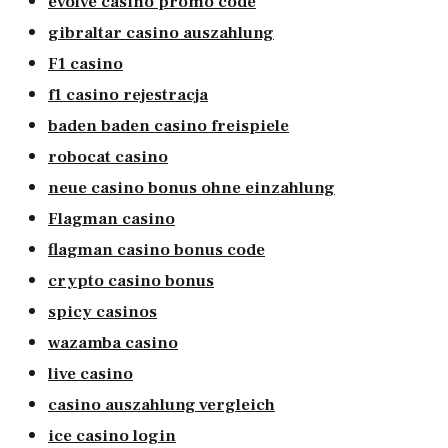
evolve casino promo code
gibraltar casino auszahlung
F1 casino
f1 casino rejestracja
baden baden casino freispiele
robocat casino
neue casino bonus ohne einzahlung
Flagman casino
flagman casino bonus code
crypto casino bonus
spicy casinos
wazamba casino
live casino
casino auszahlung vergleich
ice casino login