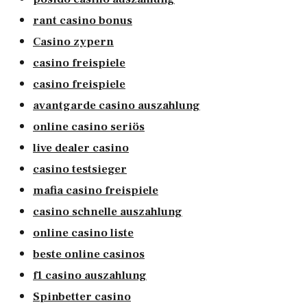
rant casino bonus
Casino zypern
casino freispiele
casino freispiele
avantgarde casino auszahlung
online casino seriös
live dealer casino
casino testsieger
mafia casino freispiele
casino schnelle auszahlung
online casino liste
beste online casinos
f1 casino auszahlung
Spinbetter casino