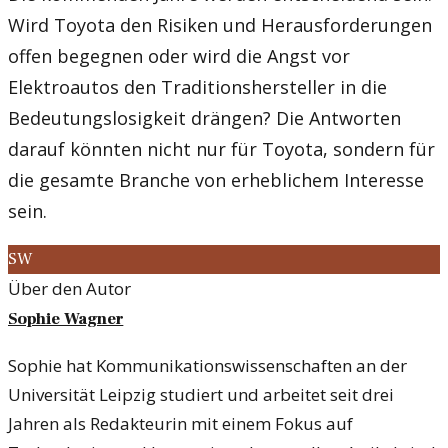
Wird Toyota den Risiken und Herausforderungen
offen begegnen oder wird die Angst vor
Elektroautos den Traditionshersteller in die
Bedeutungslosigkeit drängen? Die Antworten
darauf könnten nicht nur für Toyota, sondern für
die gesamte Branche von erheblichem Interesse
sein.
SW
Über den Autor
Sophie Wagner
Sophie hat Kommunikationswissenschaften an der
Universität Leipzig studiert und arbeitet seit drei
Jahren als Redakteurin mit einem Fokus auf