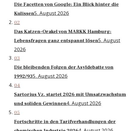
Die Facetten von Google: Ein Blick hinter die
5. August 2026
Kulissen
02
Das Katzen-Orakel von MARKK Hamburg:
5. August
Lebensfragen ganz entspannt lösen
2026
03
Die bleibenden Folgen der Asyldebatte von
5. August 2026
1992/93
04
Sartorius Vz. startet 2026 mit Umsatzwachstum
4. August 2026
und soliden Gewinnen
05
Fortschritte in den Tarifverhandlungen der
4. August 2026
chemischen Industrie 2026