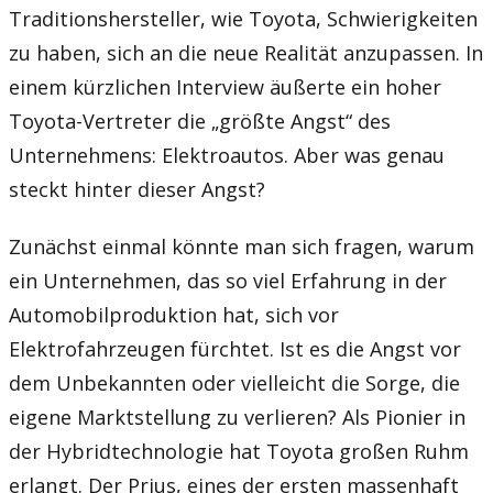
Traditionshersteller, wie Toyota, Schwierigkeiten
zu haben, sich an die neue Realität anzupassen. In
einem kürzlichen Interview äußerte ein hoher
Toyota-Vertreter die „größte Angst“ des
Unternehmens: Elektroautos. Aber was genau
steckt hinter dieser Angst?
Zunächst einmal könnte man sich fragen, warum
ein Unternehmen, das so viel Erfahrung in der
Automobilproduktion hat, sich vor
Elektrofahrzeugen fürchtet. Ist es die Angst vor
dem Unbekannten oder vielleicht die Sorge, die
eigene Marktstellung zu verlieren? Als Pionier in
der Hybridtechnologie hat Toyota großen Ruhm
erlangt. Der Prius, eines der ersten massenhaft