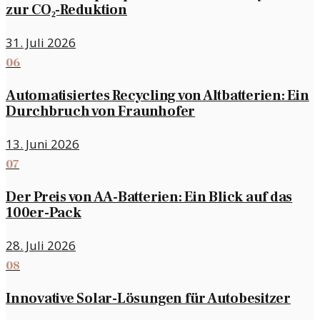
zur CO₂-Reduktion
31. Juli 2026
06
Automatisiertes Recycling von Altbatterien: Ein
Durchbruch von Fraunhofer
13. Juni 2026
07
Der Preis von AA-Batterien: Ein Blick auf das
100er-Pack
28. Juli 2026
08
Innovative Solar-Lösungen für Autobesitzer