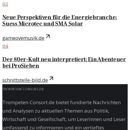
03
Neue Perspektiven für die Energiebranche:
Suess Microtec und SMA Solar
gameovemusik.de
04
Der 80er-Kult neu interpretiert: Ein Abenteuer
bei ProSieben
schnittstelle-bild.de
trompeten
/
consort
.
de
Trompeten-Consort.de bietet fundierte Nachrichten
und Analysen zu aktuellen Themen aus Politik,
Wirtschaft und Gesellschaft, um Leserinnen und Leser
umfassend zu informieren und ein vertieftes