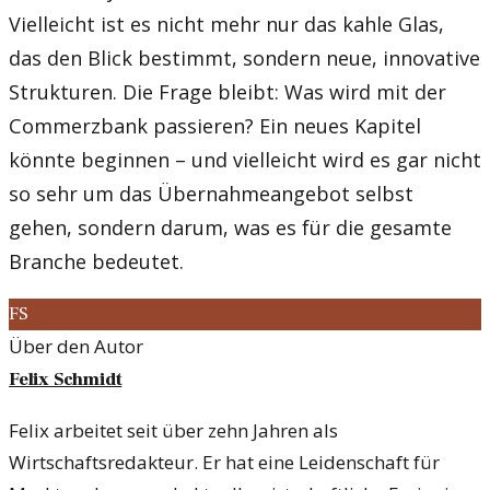
Vielleicht ist es nicht mehr nur das kahle Glas,
das den Blick bestimmt, sondern neue, innovative
Strukturen. Die Frage bleibt: Was wird mit der
Commerzbank passieren? Ein neues Kapitel
könnte beginnen – und vielleicht wird es gar nicht
so sehr um das Übernahmeangebot selbst
gehen, sondern darum, was es für die gesamte
Branche bedeutet.
FS
Über den Autor
Felix Schmidt
Felix arbeitet seit über zehn Jahren als
Wirtschaftsredakteur. Er hat eine Leidenschaft für