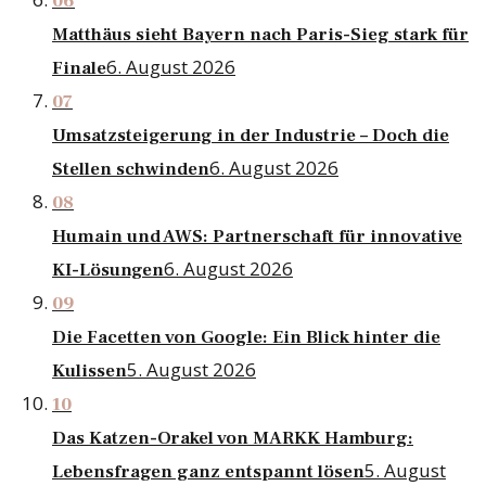
06
Matthäus sieht Bayern nach Paris-Sieg stark für
6. August 2026
Finale
07
Umsatzsteigerung in der Industrie – Doch die
6. August 2026
Stellen schwinden
08
Humain und AWS: Partnerschaft für innovative
6. August 2026
KI-Lösungen
09
Die Facetten von Google: Ein Blick hinter die
5. August 2026
Kulissen
10
Das Katzen-Orakel von MARKK Hamburg:
5. August
Lebensfragen ganz entspannt lösen