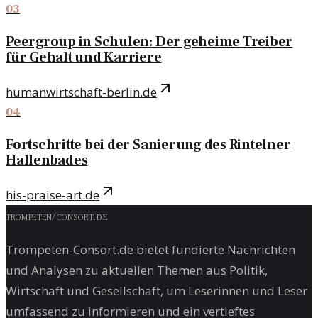
03
Peergroup in Schulen: Der geheime Treiber
für Gehalt und Karriere
humanwirtschaft-berlin.de
04
Fortschritte bei der Sanierung des Rintelner
Hallenbades
his-praise-art.de
trompeten
/
consort
.
de
Trompeten-Consort.de bietet fundierte Nachrichten
und Analysen zu aktuellen Themen aus Politik,
Wirtschaft und Gesellschaft, um Leserinnen und Leser
umfassend zu informieren und ein vertieftes