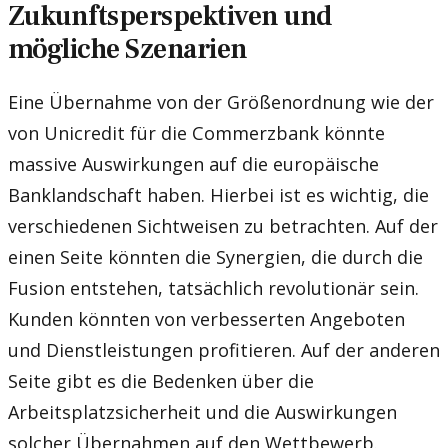
Zukunftsperspektiven und
mögliche Szenarien
Eine Übernahme von der Größenordnung wie der
von Unicredit für die Commerzbank könnte
massive Auswirkungen auf die europäische
Banklandschaft haben. Hierbei ist es wichtig, die
verschiedenen Sichtweisen zu betrachten. Auf der
einen Seite könnten die Synergien, die durch die
Fusion entstehen, tatsächlich revolutionär sein.
Kunden könnten von verbesserten Angeboten
und Dienstleistungen profitieren. Auf der anderen
Seite gibt es die Bedenken über die
Arbeitsplatzsicherheit und die Auswirkungen
solcher Übernahmen auf den Wettbewerb.