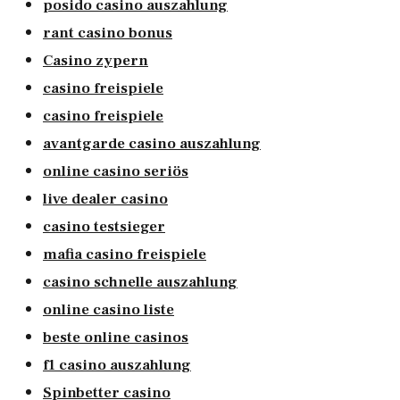
posido casino auszahlung
rant casino bonus
Casino zypern
casino freispiele
casino freispiele
avantgarde casino auszahlung
online casino seriös
live dealer casino
casino testsieger
mafia casino freispiele
casino schnelle auszahlung
online casino liste
beste online casinos
f1 casino auszahlung
Spinbetter casino