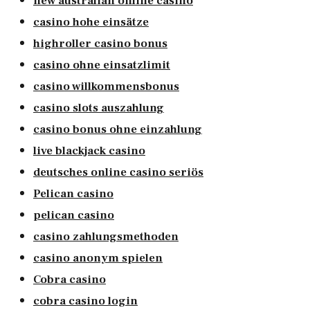
new australian online casino
casino hohe einsätze
highroller casino bonus
casino ohne einsatzlimit
casino willkommensbonus
casino slots auszahlung
casino bonus ohne einzahlung
live blackjack casino
deutsches online casino seriös
Pelican casino
pelican casino
casino zahlungsmethoden
casino anonym spielen
Cobra casino
cobra casino login