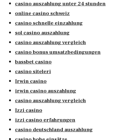
casino auszahlung unter 24 stunden
online casino schweiz
casino schnelle einzahlung
sol casino auszahlung
casino auszahlung vergleich
casino bonus umsatzbedingungen
bassbet casino
casino siteleri
Irwin casino
irwin casino auszahlung
casino auszahlung vergleich
Izzi casino
izzi casino erfahrungen
casino deutschland auszahlung
casino hohe einsätze