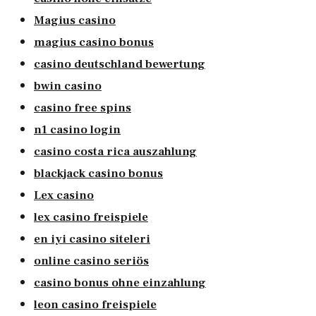
Magius casino
magius casino bonus
casino deutschland bewertung
bwin casino
casino free spins
n1 casino login
casino costa rica auszahlung
blackjack casino bonus
Lex casino
lex casino freispiele
en iyi casino siteleri
online casino seriös
casino bonus ohne einzahlung
leon casino freispiele